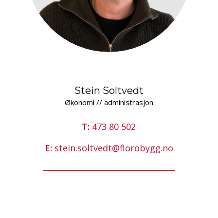
Stein Soltvedt
Økonomi // administrasjon
T:
473 80 502
E:
stein.soltvedt@florobygg.no