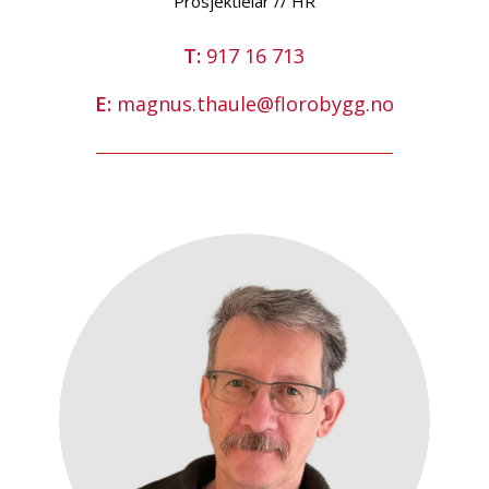
Prosjektleiar // HR
T:
917 16 713
E:
magnus.thaule@florobygg.no