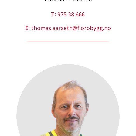
T:
975 38 666
E:
thomas.aarseth@florobygg.no