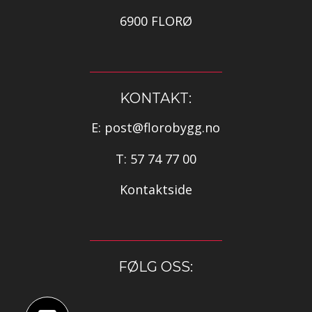
6900 FLORØ
KONTAKT:
E:
post@florobygg.no
T:
57 74 77 00
Kontaktside
FØLG OSS: