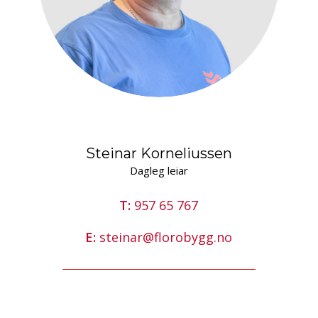
Steinar Korneliussen
Dagleg leiar
T:
957 65 767
E:
steinar@florobygg.no